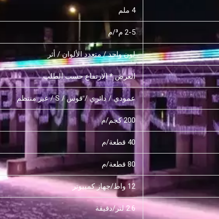
4 ملم
2-5 م³/م
لون واحد / متعدد الألوان / أثر
العرض * الارتفاع حسب الطلب
عمودي / دائري / قوس / S / غير منتظم
200 كجم/م
40 قطعة/م
80 قطعة/م
12 واط/جهاز كمبيوتر
2.6 لتر/دقيقة