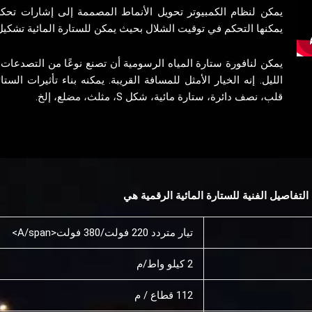
يمكن لنظام الكمبيوتر تحويل الأنماط المصممة إلى إشارات تحكم
يمكنها التحكم في توقيت الشلال بحيث يمكن للستارة المائية تشكيل 
يمكن لنافورة ستارة المياه الرسومية أن تصنع نوعًا من التصدعات 
الليل. إنه الخيار الأمثل للمسافة القريبة. يمكنه بناء تأثيرات ال
قلب، نصف دائرة، ستارة مائية، شكل S، مثلث، مضلع، إلخ.
لتفاصيل الفنية للستارة المائية الرقمية هي
تيار متردد 220 فولت/380 فولت<A/span>
2 كيلو واط/م
112 قطاع / م