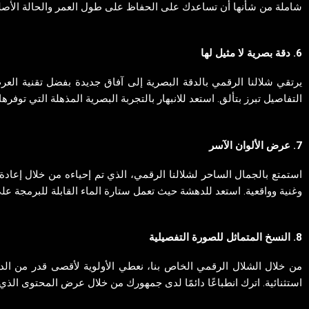
شاملة من شأنها أن تساعدك على الحفاظ على طول العمر والحالة الأصلي
6. دقة بصرية لا مثيل لها
يرتقي شلالنا الرقمي بالدقة البصرية إلى آفاق جديدة بفضل تقنية الع
التفاصيل تبرز بتألق. استعد للانبهار بالتجربة البصرية المذهلة التي توفرها
7. عرض الألوان الآسر
استمتع بالجمال الساحر لشلالنا الرقمي، الذي تم إحياءه من خلال إعادة إن
وغنية وواقعية. استعد للدهشة حيث تعمل ستارة الماء القابلة للبرمجة عل
8. النسخ المتماثل للصورة التفصيلية
من خلال الشلال الرقمي الخاص بنا، نعطي الأولوية لأقصى قدر من الدق
استثنائية. اترك انطباعًا دائمًا لدى جمهورك من خلال عرض المحتوى الذي 