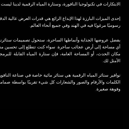
الابتكارات في تكنولوجيا النافورة، وستارة المياه الرقمية لدينا ليست اس
إحدى الميزات البارزة لهذا الإبداع الرائع هي قدرات العرض عالية الدقة،
رسوميًا مرغوبًا فيه في الهند وفي جميع أنحاء العالم.
بفضل عروضها الجذابة وأنماطها الساحرة، ستحول تصميمات ستائرنا 
أي مساحة إلى أرض عجائب ساحرة. سواء كنت تتطلع إلى تحسين منزل
مكان الحدث، أو المساحة العامة، فإن ستارة المياه القابلة للبرمجة
الأمثل لك.
نوافير ستائر المياه الرقمية هي ستائر مائية خاصة في صناعة الناف
الكلمات والأرقام والصور والشعارات كل شيء تقريبًا بواسطة صمام
وفوهة صغيرة.