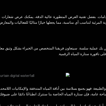
مات. بفضل تقنية العرض المتطورة عالية الدقة، يمكنك عرض شعارات علام
 المرئية لتناسب أي مناسبة، مما يجعلها خيارًا مثاليًا للفعاليات والمعار
اص بك عملية سلسة. سيتعاون فريقنا المتخصص من الخبراء بشكل وثيق معك
لى نافورة ستارة المياه الرقمية.
والطبيعة. فهو يجمع بسلاسة بين أناقة المياه المتدفقة والإمكانيات اللام
 مساحة عامة، فإن ستارة المياه الخاصة بنا ستترك انطباعًا دائمًا على ضيوفك
أمام عينيك. اتصل بنا اليوم لتحويل مساحتك الخاصة إلى واحة خلابة من ا