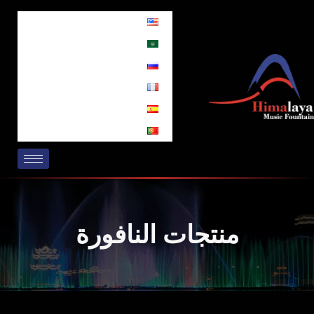
خطي
لى
لمحتوى
منتجات النافورة