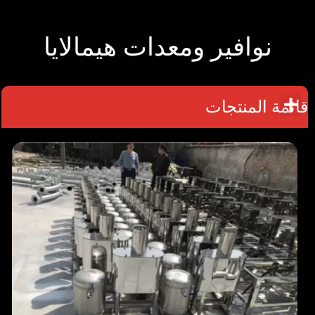
نوافير ومعدات هيمالايا
قائمة المنتجات
M
e
n
u