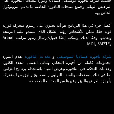
حصلت شركة نافورة موسيقى هيمالايا ومورد معدات النافورة على
الترخيص النهائي وجميع منتجات النافورة الخاصة بنا تدعم البروتوكول
الخاص بهم.
أفضل جزء في هذا البرنامج هو أنه يحتوي على رسوم متحركة فورية
قوية حقًا. يمكن للأشخاص رؤية الشكل الذي ستبدو عليه البرمجة
وتعديلها وفقًا لذلك. ويمكنه أيضًا قبول/إرسال رموز مزامنة Artnet
وSMPTE وMIDI.
شركة نافورة هيمالايا للموسيقى
و
معدات النافورة
يقدم المورد
مجموعات كاملة من أجهزة التحكم، وثنائي الفينيل متعدد الكلور،
وخدمات التحكم في النافورة وعرض المياه باستخدام برنامج التزامن.
بما في ذلك المضخات والملف اللولبي والمصابيح والرؤوس المتحركة
وأجهزة العرض والليزر وغيرها من المعدات المخصصة.