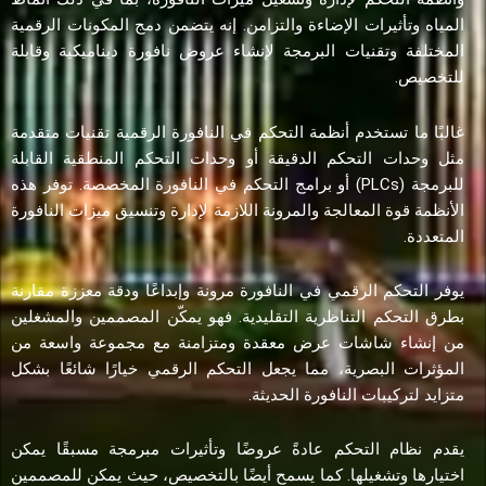
المياه وتأثيرات الإضاءة والتزامن. إنه يتضمن دمج المكونات الرقمية
المختلفة وتقنيات البرمجة لإنشاء عروض نافورة ديناميكية وقابلة
للتخصيص.
غالبًا ما تستخدم أنظمة التحكم في النافورة الرقمية تقنيات متقدمة
مثل وحدات التحكم الدقيقة أو وحدات التحكم المنطقية القابلة
للبرمجة (PLCs) أو برامج التحكم في النافورة المخصصة. توفر هذه
الأنظمة قوة المعالجة والمرونة اللازمة لإدارة وتنسيق ميزات النافورة
المتعددة.
يوفر التحكم الرقمي في النافورة مرونة وإبداعًا ودقة معززة مقارنة
بطرق التحكم التناظرية التقليدية. فهو يمكّن المصممين والمشغلين
من إنشاء شاشات عرض معقدة ومتزامنة مع مجموعة واسعة من
المؤثرات البصرية، مما يجعل التحكم الرقمي خيارًا شائعًا بشكل
متزايد لتركيبات النافورة الحديثة.
يقدم نظام التحكم عادةً عروضًا وتأثيرات مبرمجة مسبقًا يمكن
اختيارها وتشغيلها. كما يسمح أيضًا بالتخصيص، حيث يمكن للمصممين