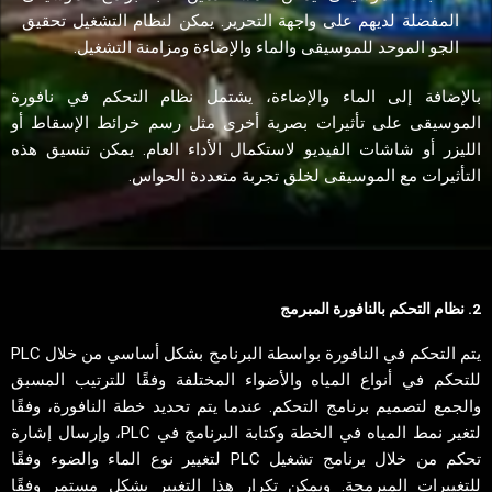
المفضلة لديهم على واجهة التحرير. يمكن لنظام التشغيل تحقيق
الجو الموحد للموسيقى والماء والإضاءة ومزامنة التشغيل.
بالإضافة إلى الماء والإضاءة، يشتمل نظام التحكم في نافورة
الموسيقى على تأثيرات بصرية أخرى مثل رسم خرائط الإسقاط أو
الليزر أو شاشات الفيديو لاستكمال الأداء العام. يمكن تنسيق هذه
التأثيرات مع الموسيقى لخلق تجربة متعددة الحواس.
2. نظام التحكم بالنافورة المبرمج
يتم التحكم في النافورة بواسطة البرنامج بشكل أساسي من خلال PLC
للتحكم في أنواع المياه والأضواء المختلفة وفقًا للترتيب المسبق
والجمع لتصميم برنامج التحكم. عندما يتم تحديد خطة النافورة، وفقًا
لتغير نمط المياه في الخطة وكتابة البرنامج في PLC، وإرسال إشارة
تحكم من خلال برنامج تشغيل PLC لتغيير نوع الماء والضوء وفقًا
للتغييرات المبرمجة. ويمكن تكرار هذا التغيير بشكل مستمر وفقًا