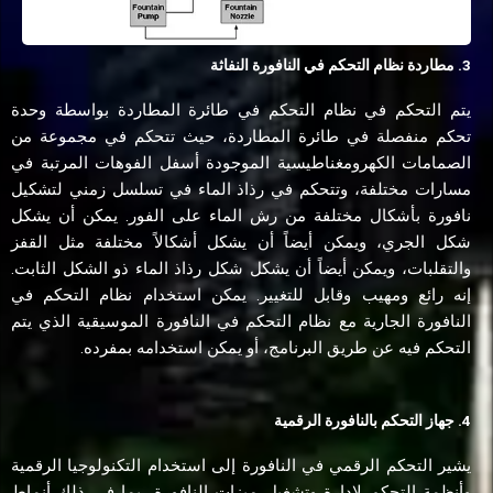
3. مطاردة نظام التحكم في النافورة النفاثة
يتم التحكم في نظام التحكم في طائرة المطاردة بواسطة وحدة
تحكم منفصلة في طائرة المطاردة، حيث تتحكم في مجموعة من
الصمامات الكهرومغناطيسية الموجودة أسفل الفوهات المرتبة في
مسارات مختلفة، وتتحكم في رذاذ الماء في تسلسل زمني لتشكيل
نافورة بأشكال مختلفة من رش الماء على الفور. يمكن أن يشكل
شكل الجري، ويمكن أيضاً أن يشكل أشكالاً مختلفة مثل القفز
والتقلبات، ويمكن أيضاً أن يشكل شكل رذاذ الماء ذو ​​الشكل الثابت.
إنه رائع ومهيب وقابل للتغيير. يمكن استخدام نظام التحكم في
النافورة الجارية مع نظام التحكم في النافورة الموسيقية الذي يتم
التحكم فيه عن طريق البرنامج، أو يمكن استخدامه بمفرده.
4. جهاز التحكم بالنافورة الرقمية
يشير التحكم الرقمي في النافورة إلى استخدام التكنولوجيا الرقمية
وأنظمة التحكم لإدارة وتشغيل ميزات النافورة، بما في ذلك أنماط