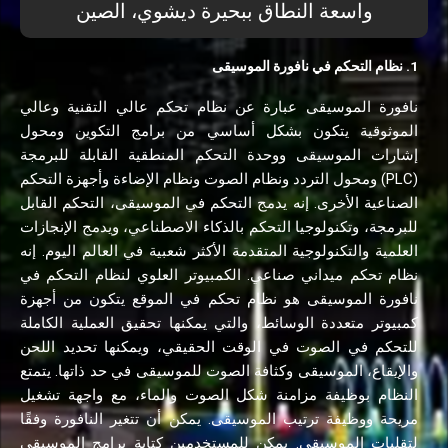
واسعة النطاق ببحيرة ديشوي، الصين
1. نظام التحكم في نافورة الموسيقى
نافورة الموسيقى عبارة عن نظام تحكم عالي التقنية وعالي
الموثوقية يتكون بشكل أساسي من برامج التكوين ومحول
إشارات الموسيقى ووحدة التحكم المنطقية القابلة للبرمجة
(PLC) ومحول التردد ونظام الصوت ونظام الإضاءة وأجهزة التحكم
الصناعية الأخرى. إنه يدمج التحكم في الموسيقى، التحكم القابل
للبرمجة، وتكنولوجيا التحكم بالذكاء الاصطناعي، ويدمج الإنجازات
العلمية والتكنولوجية المتقدمة الأكثر شعبية في العالم اليوم. إنه
نظام تحكم ميداني صناعي. الكمبيوتر العلوي لنظام التحكم في
نافورة الموسيقى هو نظام تحكم في الموقع يتكون من أجهزة
كمبيوتر متعددة الوسائط، والتي يمكنها تحقيق العملية الكاملة
للتحكم في الصوت في الوقت الحقيقي، ويمكنها تحديد اللحن
والإيقاع، الموسيقى وكثافة الصوت للموسيقى في حد ذاتها. يتمتع
النظام بوظيفة مزامنة شكل الصوت والماء، مع واجهة تشغيل
مريحة ووظيفة ترتيب الموسيقى. يمكن أن تتغير النافورة وفقًا
لتقلبات الموسيقى. يمكن للمستخدمين كتابة برامج الموسيقى