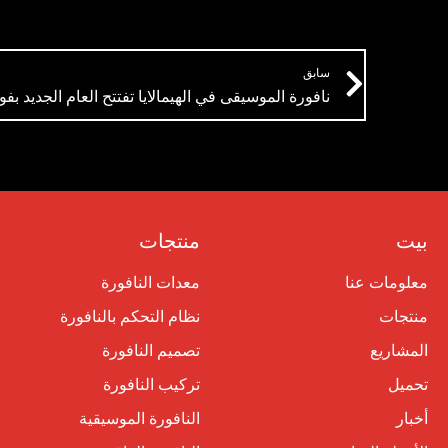
Prev
سابق
نافورة الموسيقى في الهيمالايا تفتتح العام الجديد بف
بيت
منتجات
معلومات عنا
معدات النافورة
منتجات
نظام التحكم بالنافورة
المشاريع
تصميم النافورة
تحميل
تركيب النافورة
أخبار
النافورة الموسيقية