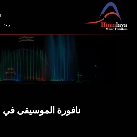
خطي
لى
لمحتوى
بيت
نافورة الموسيقى في 