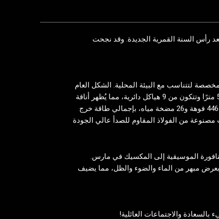
Himalaya Music Fountain Equip. على ثاني طلب خارجي لها بعد رأس السنة القمرية الجديدة. وقد نجحت
خصصة لتتناسب مع البيئة المحلية. الشكل العام
للنافورة يشبه القمر، بطول قوس يبلغ 59 مترًا وتتكون من 9 هياكل دائرية، مما يُظهر أناقة
فنية فريدة من نوعها. ستتميز النافورة بـ 446 فوهة و26 مضخة مياه، بإجمالي طاقة خرج
ونات مصنوعة من الفولاذ المقاوم للصدأ عالي الجودة
لنافورة الموسيقية إلى المكسيك في مارس.
بعرض مبهر من الماء والضوء والظل، مما يضيف