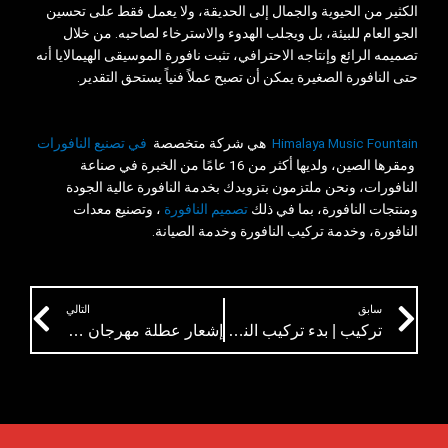
الكثير من الحيوية والجمال إلى الحديقة، ولا يعمل فقط على تحسين
الجو العام للبيئة، بل ويجلب الهدوء والاسترخاء لصاحبه. من خلال
تصميمه الرائع وإنتاجه الاحترافي، تثبت نافورة الموسيقى الهيمالايا أنه
حتى النافورة الصغيرة يمكن أن تصبح عملاً فنياً يستحق التقدير.
Himalaya Music Fountain
هي شركة متخصصة
في تصنيع النافورات
ومقرها الصين، ولديها أكثر من 16 عامًا من الخبرة في صناعة
النافورات، ونحن ملتزمون بتزويدك بخدمة النافورة عالية الجودة
ومنتجات النافورة، بما في ذلك
تصميم النافورة
، وتصنيع معدات
النافورة، وخدمة تركيب النافورة وخدمة الصيانة.
ext
Prev
سابق
التالي
تركيب | بدء تركيب النافورة الراقصة للموسيقى العراقية
إشعار عطلة مهرجان الربيع 2025