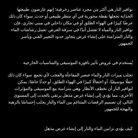
نوافير النار هي أكثر من مجرد عناصر زخرفية؛ إنهم عارضون. طبيعتها
الجذابة تجعلها نقطة محورية في أي منظر طبيعي أو حدث. سواء كان ذلك
عرضًا كبيرًا في الهواء الطلق أو في مكان داخلي في مبنى تجاري، فإن
نوافير النار والمياه لا تفشل أبدًا في سرقة العرض. تعمل رشاشات الماء
والنار المتزامنة على إنشاء عرض يتجاوز حدود التعبير الفني ويأسر
الجمهور.
يُستخدم في عروض تأثير نافورة الموسيقى والمناسبات الخارجية
تجلب ميزات النار والماء عنصر المفاجأة والعجب لأي تجمع. سواء كان ذلك
حفلًا موسيقيًا، أو احتفالًا كبيرًا في الهواء الطلق، أو حدثًا خاصًا، يمكن
لنوافير النار أن تخطف الأنظار. وهي متزامنة مع الموسيقى والمؤثرات
الأخرى، مما يؤدي إلى إنشاء عرض مذهل يرتقي بالحدث إلى المستوى
التالي. إن تصميم الرقصات المتناغم بين الماء والنار يجلب إحساسًا بالرهبة
والبهجة للجمهور.
كيف يؤدي تزامن الماء والنار إلى إنشاء عرض مذهل