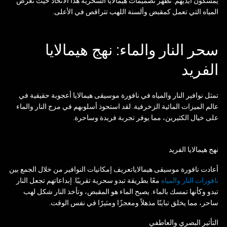
يمسكون أيديهم. تُظهر تصميمات هيمالايا السحرية هذا الاتحاد حيث تعرض
المياه التي تعمل كمقبض وألسنة اللهب تتراقص في الأعلى.
سحر النار والماء: نهج هيمالايا
الفريد
تمثل نوافير النار والمياه في نافورة موسيقى هيمالايا أعجوبة حقيقية في
عالم الميزات المائية الزخرفية. لقد استحوذ أسلوبهم في مزج النار والماء
على خيال الكثيرين، مما يوفر تجربة فريدة وساحرة.
نهج هيمالايا الفريد
أعادت نافورة موسيقى هيمالاياتعريف إمكانيات النوافير من خلال الجمع بين
نافورات النار والمياه
معًا بطريقة تبدو سحرية تقريبًا. إبداعاتهم تجعل النار
تبدو وكأنها تمسك بالماء. يصبح الماء هو المقبض، وتأخذ النار شكل لهب
ساحر، مما يخلق تباينًا مذهلاً ومعجزًا ومثيرًا في نفس الوقت.
التأثير البصري والعاطفي