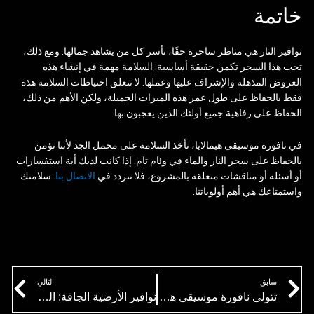
خاتمة
نوافير النار هي مناظر ساحرة حقًا، تأسر كل من يشاهد جمالها. ومع ذلك،
تحت هذا السحر تكمن حقيقة أساسية: السلامة مهمة في إنشاء هذه
العروض المذهلة والإشراف عليها وعملها. لا تتعلق احتياطات السلامة هذه
فقط بالحفاظ على طول عمر هذه الميزات الجميلة، ولكن الأهم من ذلك،
الحفاظ على رفاهية جميع أولئك الذين يعجبون بها.
في نافورة موسيقى هيمالايا، نأخذ السلامة على محمل الجد لأننا نؤمن
بالحفاظ على سحر النار والماء في وئام تام. إذا كانت لديك أية استفسارات
أو أسئلة أو مناقشات متعلقة بالمشروع، فلا تتردد في
الاتصال بنا
. سلامتك
واستمتاعك هي أهم أولوياتنا.
xt
Prev
سابق
التالي
تتولى نافورة موسيقى هيمالايا (HMF) بناء نافورة الموسيقى البنجلاديشية
نوافير الأرضية الجافة: الميزة التفاعلية التي يجب أن تتوفر في مساحتك الخاصة!