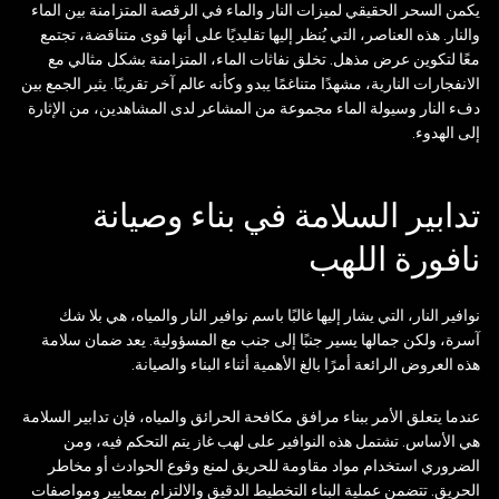
يكمن السحر الحقيقي لميزات النار والماء في الرقصة المتزامنة بين الماء
والنار. هذه العناصر، التي يُنظر إليها تقليديًا على أنها قوى متناقضة، تجتمع
معًا لتكوين عرض مذهل. تخلق نفاثات الماء، المتزامنة بشكل مثالي مع
الانفجارات النارية، مشهدًا متناغمًا يبدو وكأنه عالم آخر تقريبًا. يثير الجمع بين
دفء النار وسيولة الماء مجموعة من المشاعر لدى المشاهدين، من الإثارة
إلى الهدوء.
تدابير السلامة في بناء وصيانة
نافورة اللهب
نوافير النار، التي يشار إليها غالبًا باسم نوافير النار والمياه، هي بلا شك
آسرة، ولكن جمالها يسير جنبًا إلى جنب مع المسؤولية. يعد ضمان سلامة
هذه العروض الرائعة أمرًا بالغ الأهمية أثناء البناء والصيانة.
عندما يتعلق الأمر ببناء مرافق مكافحة الحرائق والمياه، فإن تدابير السلامة
هي الأساس. تشتمل هذه النوافير على لهب غاز يتم التحكم فيه، ومن
الضروري استخدام مواد مقاومة للحريق لمنع وقوع الحوادث أو مخاطر
الحريق. تتضمن عملية البناء التخطيط الدقيق والالتزام بمعايير ومواصفات