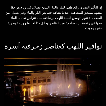
إن التأثير البصري والعاطفي للنار والماء اللذين يعملان في وئام هو حقًا
مشهد يستحق المشاهدة. عندما تشاهد خصائص النار والماء وهي تعمل، من
الصعب ألا تنبهر. تومض ألسنة اللهب برشاقة، بينما تتزامن نفاثات الماء
معها في رقصة باليه ساحرة من العناصر. يخلق هذا الاندماج وليمة بصرية
مثيرة ومهدئة.
نوافير اللهب كعناصر زخرفية آسرة