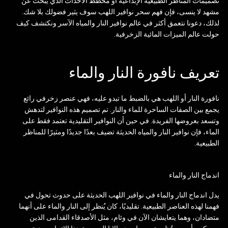
تصميمات المناظر الطبيعية الإبداعية أو مخطط الأحداث الذي يبحث عن
مشهد لا ينسى، فإن فهم سحر نوافير اللهب سوف يثير فضولك بلا شك.
لذلك، دعونا نتعمق أكثر في عالم نوافير النار والمياه الآسر ونكتشف كيف
حولت عالم الميزات المائية الزخرفية.
تعريف نافورة النار والماء
نافورة النار أو اللهب هي بالضبط ما تبدو عليه، فهي عنصر زخرفي رائع
يجمع بين الصفات الساحرة للماء والنار. تم تصميم هذه النوافير لتدهش
وتسعد بعروضها الفريدة. في حين أن النوافير التقليدية تعتمد فقط على
الماء، فإن نوافير النار والمياه الحديثة تضيف بعدًا جديدًا ومثيرًا للمناظر
الطبيعية.
اندماج النار والماء
يدل اندماج النار والماء في نوافير اللهب الحديثة على حدوث تحول في
فهمنا لهذه العناصر الطبيعية. تقليديًا، كان يُنظر إلى النار والماء على أنهما
متضادان، وهما يتعايشان الآن في وئام، مثل الأصدقاء القدامى الذين