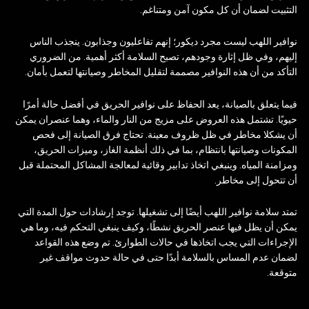
التثبيت لضمان أن كل مكون آمن ومتناغم.
نوافير اللهب ليست مجرد ديكور؛ إنهم تفاعليون وجذابون. ينجذب الناس
إليهم، وفي ظل إثارة وجودهم، تصبح السلامة أكثر أهمية. من الضروري
التأكد من أن هذه النوافير مصممة لتقليل المخاطر وصيانتها لتعمل بأمان.
فيما يتعلق بالصيانة، يعد الحفاظ على نوافير الحريق في أفضل حالة أمرًا
حيويًا. تشتمل هذه العروض على مزيج من النار والماء، وهما عنصران يمكن
أن يشكلا مخاطر في ظل ظروف معينة. تحتاج فرق الصيانة إلى فحص
المكونات وصيانتها بانتظام، بما في ذلك أنظمة الغاز، وميزات الحريق،
ومزامنة المياه. وينبغي اتخاذ تدابير وقائية لمعالجة المشاكل المحتملة قبل
أن تتحول إلى مخاطر.
تمتد سلامة نوافير اللهب أيضًا إلى تشغيلها. توجد إرشادات حول المدة التي
يمكن أن يظل فيها عنصر الحريق نشطًا، وكيف ينبغي التحكم فيه، وما هي
الإجراءات التي يجب اتخاذها في حالات الطوارئ. تم وضع هذه القواعد
لضمان عدم المساس بالسلامة أبدًا حتى في حالة حدوث مواقف غير
متوقعة.