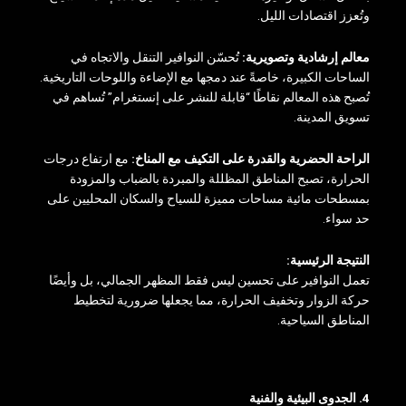
وتُعزز اقتصادات الليل.
معالم إرشادية وتصويرية:
تُحسّن النوافير التنقل والاتجاه في
الساحات الكبيرة، خاصةً عند دمجها مع الإضاءة واللوحات التاريخية.
تُصبح هذه المعالم نقاطًا “قابلة للنشر على إنستغرام” تُساهم في
تسويق المدينة.
الراحة الحضرية والقدرة على التكيف مع المناخ:
مع ارتفاع درجات
الحرارة، تصبح المناطق المظللة والمبردة بالضباب والمزودة
بمسطحات مائية مساحات مميزة للسياح والسكان المحليين على
حد سواء.
النتيجة الرئيسية:
تعمل النوافير على تحسين ليس فقط المظهر الجمالي، بل وأيضًا
حركة الزوار وتخفيف الحرارة، مما يجعلها ضرورية لتخطيط
المناطق السياحية.
4. الجدوى البيئية والفنية