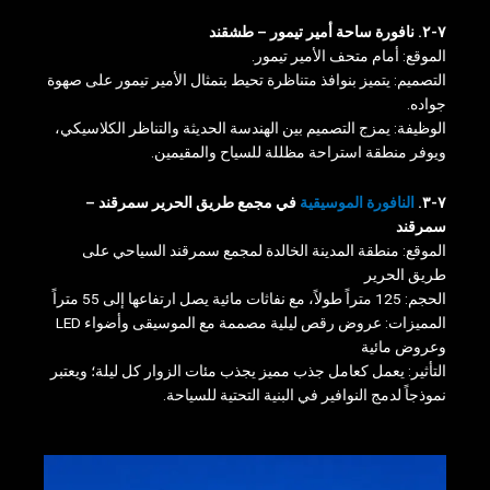
٧-٢. نافورة ساحة أمير تيمور – طشقند
الموقع: أمام متحف الأمير تيمور.
التصميم: يتميز بنوافذ متناظرة تحيط بتمثال الأمير تيمور على صهوة
جواده.
الوظيفة: يمزج التصميم بين الهندسة الحديثة والتناظر الكلاسيكي،
ويوفر منطقة استراحة مظللة للسياح والمقيمين.
٧-٣.
النافورة الموسيقية
في مجمع طريق الحرير سمرقند –
سمرقند
الموقع: منطقة المدينة الخالدة لمجمع سمرقند السياحي على
طريق الحرير
الحجم: 125 متراً طولاً، مع نفاثات مائية يصل ارتفاعها إلى 55 متراً
المميزات: عروض رقص ليلية مصممة مع الموسيقى وأضواء LED
وعروض مائية
التأثير: يعمل كعامل جذب مميز يجذب مئات الزوار كل ليلة؛ ويعتبر
نموذجاً لدمج النوافير في البنية التحتية للسياحة.