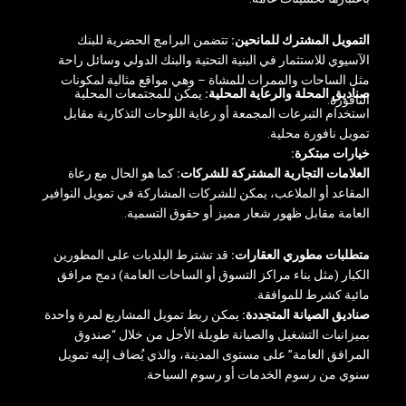
التمويل المشترك للمانحين:
تتضمن البرامج الحضرية للبنك
الآسيوي للاستثمار في البنية التحتية والبنك الدولي وسائل راحة
مثل الساحات والممرات للمشاة – وهي مواقع مثالية لمكونات
صناديق المحلة والرعاية المحلية:
يمكن للمجتمعات المحلية
النافورة.
استخدام التبرعات المجمعة أو رعاية اللوحات التذكارية مقابل
تمويل نافورة محلية.
خيارات مبتكرة:
العلامات التجارية المشتركة للشركات:
كما هو الحال مع رعاة
المقاعد أو الملاعب، يمكن للشركات المشاركة في تمويل النوافير
العامة مقابل ظهور شعار مميز أو حقوق التسمية.
متطلبات مطوري العقارات:
قد تشترط البلديات على المطورين
الكبار (مثل بناء مراكز التسوق أو الساحات العامة) دمج مرافق
مائية كشرط للموافقة.
صناديق الصيانة المتجددة:
يمكن ربط تمويل المشاريع لمرة واحدة
بميزانيات التشغيل والصيانة طويلة الأجل من خلال “صندوق
المرافق العامة” على مستوى المدينة، والذي يُضاف إليه تمويل
سنوي من رسوم الخدمات أو رسوم السياحة.