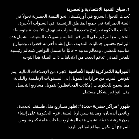
1. سياق التنمية الاقتصادية والحضرية
يُحدث التحول السريع في أوزبكستان نحو التنمية الحضرية تحولاً في
البيئة العمرانية في جميع المناطق الرئيسية. في السنوات الأخيرة،
أطلقت الحكومة برامج متعددة السنوات تستهدف 89 مدينة متوسطة
الحجم، مع التركيز على المرافق العامة وتسهيلات المعيشة. تشمل هذه
البرامج تحسين جماليات المدينة، مثل إنشاء أحزمة خضراء، وشوارع
مناسبة للمشي، ومعالم مدنية – غالبًا ما تشمل النوافير كمعالم رئيسية
للفخر المدني. تدعم العديد من الاتجاهات ذات الصلة هذا التوجه:
الميزانية اللامركزية للبنية الأساسية:
كجزء من الإصلاحات المالية، يتم
تفويض المزيد من قرارات التمويل إلى المستويات الإقليمية والبلدية،
مما يسمح للحكومات (مكاتب المحافظين) بتمويل مشاريع التجميل
مثل النوافير بشكل مستقل.
ظهور “مراكز حضرية جديدة”:
تُظهر مشاريع مثل طشقند الجديدة،
ويانغي أنديجان، ومدينة سيرداريا البيئية، عزم الحكومة على إنشاء
مدن فرعية حديثة. تشمل هذه المشاريع ساحات عامة كبيرة، ومن
المرجح أن تكون مواقع لنوافير بارزة.