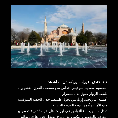
٧-٦. فندق نافورات أوزبكستان – طشقند
التصميم: تصميم سوفيتي-حداثي من منتصف القرن العشرين،
يلتقط الزوار صورًا له باستمرار.
أهميته التاريخية: إرثٌ من تحول طشقند خلال الحقبة السوفيتية،
وهو الآن جزءٌ من هوية المدينة الحديثة.
تُمثل مشاريع بناء النوافير في أوزبكستان فرصةً ثمينة تجمع بين
الثقافة والتحضر والتكيف مع المناخ. بفضل جذورها في تقاليد