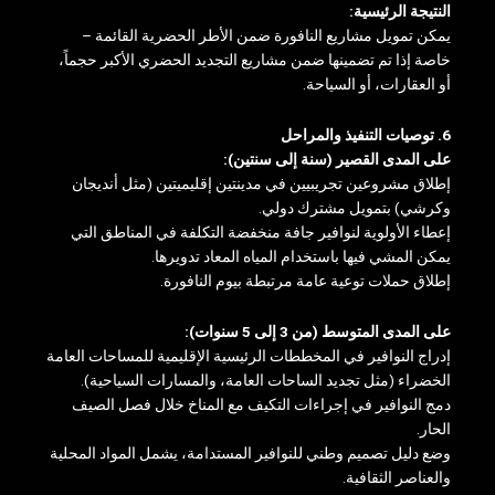
النتيجة الرئيسية:
يمكن تمويل مشاريع النافورة ضمن الأطر الحضرية القائمة –
خاصة إذا تم تضمينها ضمن مشاريع التجديد الحضري الأكبر حجماً،
أو العقارات، أو السياحة.
6. توصيات التنفيذ والمراحل
على المدى القصير (سنة إلى سنتين):
إطلاق مشروعين تجريبيين في مدينتين إقليميتين (مثل أنديجان
وكرشي) بتمويل مشترك دولي.
إعطاء الأولوية لنوافير جافة منخفضة التكلفة في المناطق التي
يمكن المشي فيها باستخدام المياه المعاد تدويرها.
إطلاق حملات توعية عامة مرتبطة بيوم النافورة.
على المدى المتوسط ​​(من 3 إلى 5 سنوات):
إدراج النوافير في المخططات الرئيسية الإقليمية للمساحات العامة
الخضراء (مثل تجديد الساحات العامة، والمسارات السياحية).
دمج النوافير في إجراءات التكيف مع المناخ خلال فصل الصيف
الحار.
وضع دليل تصميم وطني للنوافير المستدامة، يشمل المواد المحلية
والعناصر الثقافية.