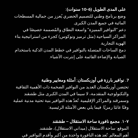
على المدى الطويل (6-10 سنوات):
وضع برنامج وطني للتصميم الحضري يُعزز من جمالية المسطحات
المائية في جميع المدن الكبرى.
دعم “النوافير المميزة” واسعة النطاق والمُصممة خصيصًا في
المراكز السياحية (مثل ترميز ونوكوس) كجزء من استراتيجية بناء
الهوية التجارية.
دمج الساحات المتصلة بالنوافير في خطط المدن الذكية باستخدام
الصيانة والإضاءة القائمة على إنترنت الأشياء.
7. نوافير بارزة في أوزبكستان: أمثلة ومعايير وطنية
تحتضن أوزبكستان العديد من النوافير الضخمة ذات الأهمية الثقافية
والتكنولوجية المتقدمة، لا سيما في المدن الكبرى مثل طشقند
وسمرقند والمراكز الإقليمية. تُعدّ هذه النوافير بنية تحتية مدنية عملية
وفنًا عامًا رمزيًا. فيما يلي بعض الأمثلة الرئيسية:
٧-١. مجمع نافورة ساحة الاستقلال – طشقند
الموقع: ساحة الاستقلال (ميداني الاستقلال)، طشقند.
أهم المعالم: تُعد هذه النافورة واحدة من أكبر وأقدم النوافير في