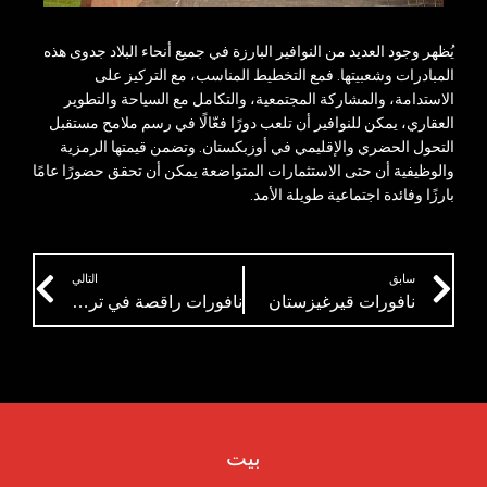
يُظهر وجود العديد من النوافير البارزة في جميع أنحاء البلاد جدوى هذه
المبادرات وشعبيتها. فمع التخطيط المناسب، مع التركيز على
الاستدامة، والمشاركة المجتمعية، والتكامل مع السياحة والتطوير
العقاري، يمكن للنوافير أن تلعب دورًا فعّالًا في رسم ملامح مستقبل
التحول الحضري والإقليمي في أوزبكستان. وتضمن قيمتها الرمزية
والوظيفية أن حتى الاستثمارات المتواضعة يمكن أن تحقق حضورًا عامًا
بارزًا وفائدة اجتماعية طويلة الأمد.
ext
Prev
سابق
التالي
نافورات قيرغيزستان
نافورات راقصة في تركمانستان: مزيج ساحر من الماء والضوء والموسيقى
بيت