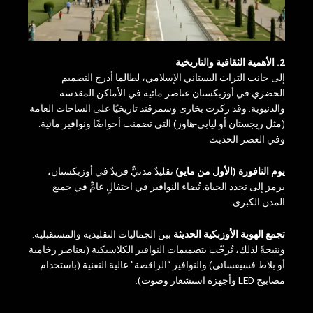
2. الأهمية الثقافية والتاريخية
إلى جانب التراث البستاني الإسلامي، لطالما أدرج التصميم
الحضري في أوزبكستان عناصر مائية في الأماكن المقدسة
والدنيوية. وقد ركزت بخارى وسمرقند تاريخيًا على الساحات العامة
(مثل ريجستان أو ليابي-هاوز) التي تضمنت أحواضًا ونوافير مائية.
وفي العصر الحديث:
يوم النافورة (الأول من مايو)
تقليدٌ مدنيٌّ فريدٌ في أوزبكستان،
يرمز إلى تجدد الحياة. تُضاء النوافير في احتفالٍ عامٍّ في جميع
المدن الكبرى.
تجمع الهوية الأوزبكية الحديثة
بين الجماليات التقليدية والمستقبلية.
ونتيجةً لذلك، تُرحّب بتصميمات النوافير الكلاسيكية (بعناصر رخامية
أو بلاط فسيفسائي) والنوافير “الراقصة” عالية التقنية (باستخدام
مصابيح LED وأجهزة استشعار وصوت).