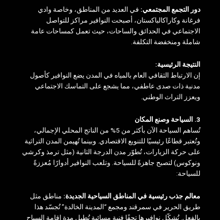
دور التجمع المجتمعي:
في العديد من المناطق، وخاصة وادي
فرغانة وكاراكالباكستان، أصبحت النوافير مراكز للتواصل
الاجتماعي في الحدائق والساحات، حيث تعمل كمساحات عامة
شاملة ومنخفضة التكلفة.
النتيجة الرئيسية:
إن الارتباط الثقافي العام بالمياه في المدن يضع النوافير كأصول
مدنية ذات صدى عاطفي، مما يشجع على التماسك الاجتماعي
ويعزز التراث الوطني.
3. السياحة وصنع المكان
تُساهم السياحة الآن بأكثر من 5% من الناتج المحلي الإجمالي،
وتُعتبر قطاعًا رئيسيًا للتنويع الاقتصادي. وبينما تُهيمن المدن التراثية
على حركة الزيارات، تُطوّر مدن الدرجة الثانية (مثل ترمذ وكرشي
ونوكوس) لتصبح جاهزةً للسياحة. وتلعب النوافير أدوارًا مُعززةً
للسياحة:
معالم جذب رئيسية في المناطق السياحية الجديدة:
مناطق مثل
طريق الحرير في سمرقند ومجمع “المدينة الخالدة” تُجسّد هذا
بالفعل. تُشكّل نوافيرها تحفًا فنية مسائية تُطيل مدة إقامة السياح