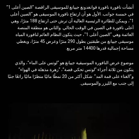
أنشأت نافورة نافورة قوانغدونغ جييانغ للموسيقى الراقصة “الصين أعلى 1”
في خمسة جوانب. الأول هو أن ارتفاع نافورة الموسيقى هو “الصين أعلى
1″، ويمكن للطائرة الرئيسية العالية أن ترش حتى ارتفاع 188 مترًا، وهي
أعلى نافورة في الصين في الوقت الحالي. والثاني هو منطقة المنصة
العائمة وهي “الصين أعلى 1″، حيث يتكون النظام العائم لنافورة المياه
موسيقى جييانغ من طبقتين بطول 290 مترًا وعرض 45 مترًا، ويغطي
مساحة إجمالية قدرها 14400 متر مربع.
موضوع عرض النافورة الموسيقية جييانغ هو “لوتس على الماء”، والذي
يتكون من ثلاثة أجزاء “لوتس تحكي قصة”، “زهرة مذهلة في الهواء”
و”الغناء على قمة المد”. شكل أكثر من 20 نمطًا مائيًا منظرًا مائيًا رائعًا جنبًا
إلى جنب مع الليزر والموسيقى.