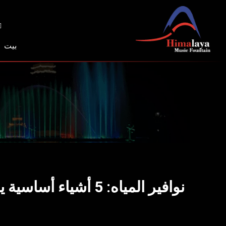
خطي
لى
لمحتوى
بيت
نوافير المياه: 5 أشياء أساسية يجب أن تعرفها قبل أن تقرر تركيبها | نافورة موسيقى هيمالايا