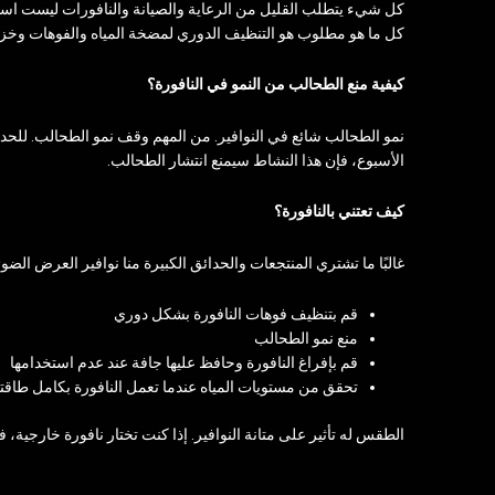
كل شيء يتطلب القليل من الرعاية والصيانة والنافورات ليست استث
كل ما هو مطلوب هو التنظيف الدوري لمضخة المياه والفوهات وخزان الم
كيفية منع الطحالب من النمو في النافورة؟
نمو الطحالب شائع في النوافير. من المهم وقف نمو الطحالب. للحد م
الأسبوع، فإن هذا النشاط سيمنع انتشار الطحالب.
كيف تعتني بالنافورة؟
غالبًا ما تشتري المنتجعات والحدائق الكبيرة منا نوافير العرض الضوئ
قم بتنظيف فوهات النافورة بشكل دوري
منع نمو الطحالب
قم بإفراغ النافورة وحافظ عليها جافة عند عدم استخدامها
تحقق من مستويات المياه عندما تعمل النافورة بكامل طاقته
الطقس له تأثير على متانة النوافير. إذا كنت تختار نافورة خارجي