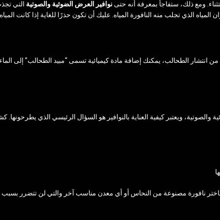
ناء. ومع ذلك، ستفاجأ بمعرفة أنه حتى
نوافير العرض الضوئية والصوتية
التي تجذب
ياه الذي تجلب منه النافورة المياه. عليك أن تكون حذرًا للغاية إذا كانت المياه ا
ن انتشار الطحالب، يمكنك إضافة مادة كيميائية تسمى “مبيد الطحالب” إلى الماء ا
ية والصوتية، ويعتبر كيفية العناية بالنوافير هو السؤال الرئيسي الذي يطرحونها. ك
ا
ة، فاختر نافورة مصنوعة من النحاس أو أي معدن مناسب آخر والتي لن تتضرر بسبب ا