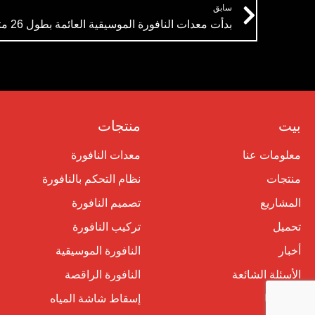
سابق
بدأت معدات النافورة الموسيقية العائمة بطول 26 مترًا لنافورة هيمالايا في الإنتاج
بيت
منتجات
معلومات عنا
معدات النافورة
منتجات
نظام التحكم بالنافورة
المشاريع
تصميم النافورة
تحميل
تركيب النافورة
أخبار
النافورة الموسيقية
الأسئلة الشائعة
النافورة الراقصة
اتصل بنا
إسقاط شاشة المياه