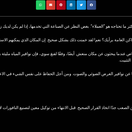
ثر ما تحتاجه هو “العملاء”. بغض النظر عن الصناعة التي تخدمها، إذا لم يكن لديك 
كن العامة برأيك؟ نعم! لقد خمنت ذلك بشكل صحيح. إن المكان الذي يمكنهم الاستمت
ندما يبحثون عن مكان منعش. أيضًا، وفقًا لفنغ سوي، فإن نوافير المياه مليئة بال
لتثبيت.
ا عن نوافير العرض الضوئي والصوت. ومن أجل الحفاظ على نفس الشيء في الاعتبار
لصعب جدًا اتخاذ القرار الصحيح. قبل الانتهاء من توكيل معين لتصنيع النافورات لا ب